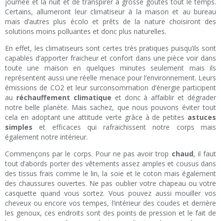
journée et la nuit et de transpirer à grosse goutes tout le temps.
Certains, allumeront leur climatiseur à la maison et au bureau
mais d’autres plus écolo et prêts de la nature choisiront des
solutions moins polluantes et donc plus naturelles.
En effet, les climatiseurs sont certes très pratiques puisqu’ils sont
capables d’apporter fraicheur et confort dans une pièce voir dans
toute une maison en quelques minutes seulement mais ils
représentent aussi une réelle menace pour l’environnement. Leurs
émissions de CO2 et leur surconsommation d’énergie participent
au
réchauffement climatique
et donc à affaiblir et dégrader
notre belle planète. Mais sachez, que nous pouvons éviter tout
cela en adoptant une attitude verte grâce à de petites
astuces
simples
et efficaces qui rafraichissent notre corps mais
également notre intérieur.
Commençons par le corps. Pour ne pas avoir trop
chaud
, il faut
tout d’abords porter des vêtements assez amples et cousus dans
des tissus frais comme le lin, la soie et le coton mais également
des chaussures ouvertes. Ne pas oublier votre chapeau ou votre
casquette quand vous sortez. Vous pouvez aussi mouiller vos
cheveux ou encore vos tempes, l’intérieur des coudes et derrière
les genoux, ces endroits sont des points de pression et le fait de