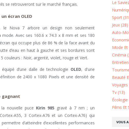
Le Saviez
ls se retrouveront sur le marché français.
Numériqu
t un écran OLED
Sport (31
Jeux (28)
es, le Nova 7 arbore un design non seulement
Auto-Mot
la mode. Avec ses 160.6 x 74.3 x 8 mm et ses 180
Economie
 écran qui occupe plus de 86 % de la face avant du
Mode Et 
utte d’eau en haut à gauche et ses bordures sont
Cinéma (
 5 couleurs : Noir, argenté, violet, rouge et Vert.
Entretie
 équipé d’une dalle de technologie
OLED
, d'une
Tourisme
finition de 2400 x 1080 Pixels et une densité de
Beauté Et
Voyages 
Tv (13)
uo gagnant
Écologie
Films Et 
la nouvelle puce
Kirin 985
gravé à 7 nm ; un
 Cortex-A55, 3 Cortex-A76 et un Cortex-A76) qui
VOUS A
permettre d’atteindre d’excellentes performances