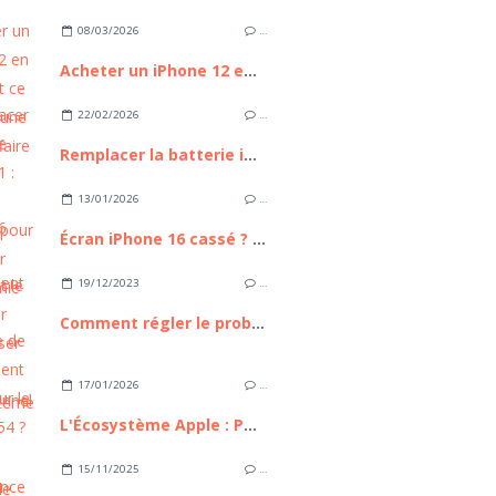
08/03/2026
…
Acheter un iPhone 12 en 2026 : est ce toujours une bonne affaire ?
22/02/2026
…
Remplacer la batterie iPhone 11 : Guide Complet pour Retrouver l'autonomie de votre appareil
13/01/2026
…
Écran iPhone 16 cassé ? Comment le remplacer sans passer par un professionnel
19/12/2023
…
Comment régler le problème de scintillement d'écran sur le Galaxy A54 ?
17/01/2026
…
L'Écosystème Apple : Pourquoi reste-t-il le maître incontesté de l'intégration technologique ?
15/11/2025
…