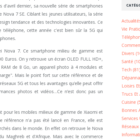
CATÉGO
s d'avril dernier, sa nouvelle série de smartphones
Nova 7 SE. Ciblant les jeunes utilisateurs, la série
Actualité
sign tendance et des technologies innovantes. Ce
Vie Prati
 téléphone, cette année c'est bien sûr la 5G qui
Téléphon
tphones.
Comment
ei Nova 7. Ce smartphone milieu de gamme est
Divers (1
00 Euros. On y retrouve un écran OLED FULL HD+,
Santé (1
 RAM de 8 Go, un appareil photo à 4 modules et
Tech (81
arge". Mais le point fort sur cette référence et de
Dépannag
s réseaux 5G et tous les avantages qu’elle peut offrir
Loisirs E
ormances photos et vidéos…Ce n’est donc pas un
Trucs Et 
Cuisine (
Bonnes A
ent pour les mobiles milieux de gamme de Xiaomi et
Services 
référence n'a pas été lancé en France, elle est
Réseaux 
rchés dans le monde. En effet on retrouve le Nova
Informat
 du Maghreb et d'Afrique. Mais avec le commerce