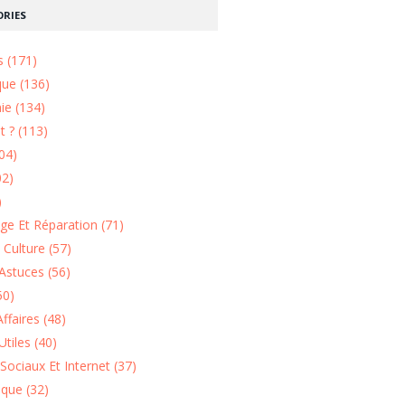
RIES
s (171)
que (136)
ie (134)
 ? (113)
04)
02)
)
e Et Réparation (71)
t Culture (57)
Astuces (56)
50)
ffaires (48)
Utiles (40)
Sociaux Et Internet (37)
ique (32)