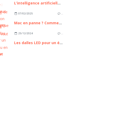
L’intelligence artificielle : bilan, enjeux et perspectives
07/02/2025
…
Mac en panne ? Comment savoir s’il vaut mieux le réparer ou en acheter un neuf ?
25/12/2024
…
Les dalles LED pour un éclairage écologique