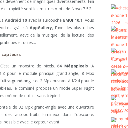
tos deviennent de magnifiques divertissements. Fini
ité et rapidité sont les maitres mots de Novo 7 5G.
ous
Android 10
avec la surcouche
EMUI 10.1
. Vous
avorites grâce à
AppGallery
, l’une des plus riches
tuellement, aevc de la musique, de la lecture, des
pratiques et utiles…
4 capteurs
 C’est un monstre de pixels.
64 Mégapixels
IA
à f/1.8 pour le module principal grand-angle, 8 Mpx
t l’ultra-grand-angle et 2 Mpx ouvrant à f/2.4 pour le
tableau, le combiné propose un mode Super Night
res même de nuit et sans trépied.
rontale de 32 Mpx grand-angle avec une ouverture
r des autoportraits lumineux dans l’obscurité.
i possible avec le capteur avant.