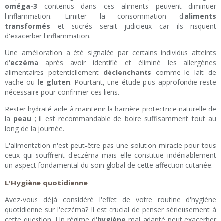
oméga-3
contenus dans ces aliments peuvent diminuer
l'inflammation. Limiter la consommation d'
aliments
transformés
et sucrés serait judicieux car ils risquent
d'exacerber l'inflammation.
Une amélioration a été signalée par certains individus atteints
d'
eczéma
après avoir identifié et éliminé les allergènes
alimentaires potentiellement
déclenchants
comme le lait de
vache ou
le gluten
. Pourtant, une étude plus approfondie reste
nécessaire pour confirmer ces liens.
Rester hydraté aide à maintenir la barrière protectrice naturelle de
la
peau
; il est recommandable de boire suffisamment tout au
long de la journée.
L'alimentation n'est peut-être pas une solution miracle pour tous
ceux qui souffrent d'eczéma mais elle constitue indéniablement
un aspect fondamental du soin global de cette affection cutanée.
L'Hygiène quotidienne
Avez-vous déjà considéré l'effet de votre routine d'hygiène
quotidienne sur l'eczéma? Il est crucial de penser sérieusement à
cette question. Un régime d'
hygiène
mal adapté peut exacerber