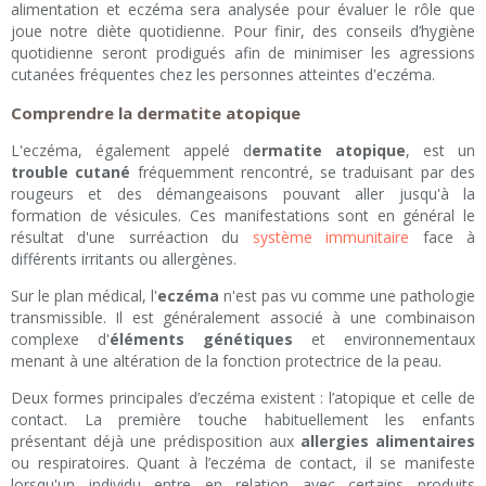
alimentation et eczéma sera analysée pour évaluer le rôle que
joue notre diète quotidienne. Pour finir, des conseils d’hygiène
quotidienne seront prodigués afin de minimiser les agressions
cutanées fréquentes chez les personnes atteintes d'eczéma.
Comprendre la dermatite atopique
L'eczéma, également appelé d
ermatite atopique
, est un
trouble cutané
fréquemment rencontré, se traduisant par des
rougeurs et des démangeaisons pouvant aller jusqu'à la
formation de vésicules. Ces manifestations sont en général le
résultat d'une surréaction du
système immunitaire
face à
différents irritants ou allergènes.
Sur le plan médical, l'
eczéma
n'est pas vu comme une pathologie
transmissible. Il est généralement associé à une combinaison
complexe d'
éléments génétiques
et environnementaux
menant à une altération de la fonction protectrice de la peau.
Deux formes principales d’eczéma existent : l’atopique et celle de
contact. La première touche habituellement les enfants
présentant déjà une prédisposition aux
allergies alimentaires
ou respiratoires. Quant à l’eczéma de contact, il se manifeste
lorsqu'un individu entre en relation avec certains produits