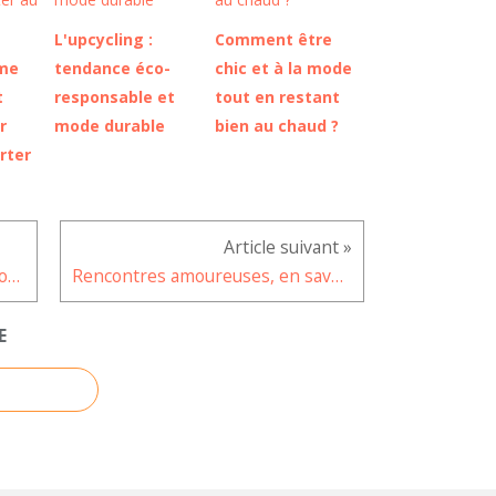
L'upcycling :
Comment être
ime
tendance éco-
chic et à la mode
t
responsable et
tout en restant
r
mode durable
bien au chaud ?
rter
Comment cacher à ses amis qu'on est en ligne sur Messenger et Facebook ?
Rencontres amoureuses, en savoir plus pour optimiser ses chances
E