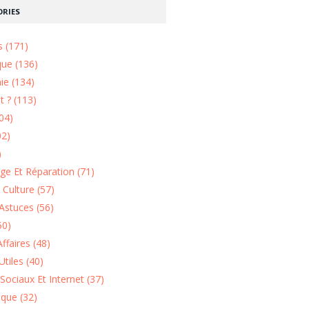
RIES
s (171)
que (136)
ie (134)
 ? (113)
04)
02)
)
e Et Réparation (71)
t Culture (57)
Astuces (56)
50)
ffaires (48)
Utiles (40)
Sociaux Et Internet (37)
ique (32)