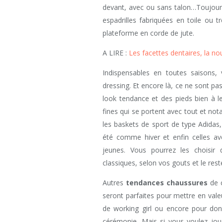
devant, avec ou sans talon…Toujour
espadrilles fabriquées en toile ou
plateforme en corde de jute.
A LIRE :
Les facettes dentaires, la n
Indispensables en toutes saisons,
dressing. Et encore là, ce ne sont p
look tendance et des pieds bien à le
fines qui se portent avec tout et no
les baskets de sport de type Adidas
été comme hiver et enfin celles a
jeunes. Vous pourrez les choisir
classiques, selon vos gouts et le res
Autres
tendances chaussures
de 
seront parfaites pour mettre en vale
de working girl ou encore pour don
cérémonie. Mais si vous voulez joue