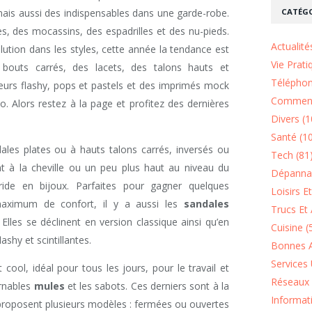
CATÉGO
ais aussi des indispensables dans une garde-robe.
es, des mocassins, des espadrilles et des nu-pieds.
Actualité
ution dans les styles, cette année la tendance est
Vie Prati
outs carrés, des lacets, des talons hauts et
Téléphon
rs flashy, pops et pastels et des imprimés mock
Comment
o. Alors restez à la page et profitez des dernières
Divers (1
Santé (1
ales plates ou à hauts talons carrés, inversés ou
Tech (81
t à la cheville ou un peu plus haut au niveau du
Dépannag
ide en bijoux. Parfaites pour gagner quelques
Loisirs E
maximum de confort, il y a aussi les
sandales
Trucs Et 
lles se déclinent en version classique ainsi qu’en
Cuisine (
ashy et scintillantes.
Bonnes A
Services 
 cool, idéal pour tous les jours, pour le travail et
Réseaux 
urnables
mules
et les sabots. Ces derniers sont à la
Informat
proposent plusieurs modèles : fermées ou ouvertes