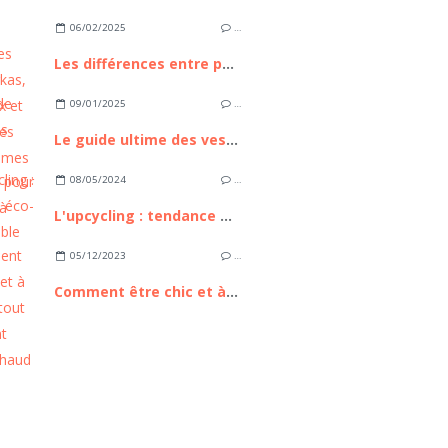
06/02/2025
…
Les différences entre parkas, manteaux et doudounes pour femmes
09/01/2025
…
Le guide ultime des vestes et blousons pour femmes à porter au quotidien
08/05/2024
…
L'upcycling : tendance éco-responsable et mode durable
05/12/2023
…
Comment être chic et à la mode tout en restant bien au chaud ?