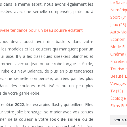
Le Saviez
s dans le même esprit, nous avons également les
Numériqu
 tressées avec une semelle compensée, plate ou à
Sport (31
Jeux (28)
ouvelle tendance pour un beau sourire éclatant
Auto-Mot
Economie
 vous devez aussi avoir des baskets dans votre
Mode Et 
as les modèles et les couleurs qui manquent pour un
Cinéma (
ur aise. Il y a les classiques sneakers blanches et
Entretie
tamment avec un jean ou une robe longue et fluide,
Tourisme
, Nike ou New Balance, de plus en plus tendances
Beauté Et
vec une semelle compensée, adulées par les plus
Voyages 
 dans des couleurs métallisées ou un peu plus
Tv (13)
te de votre garde-robe.
Écologie
cet
été 2022
, les escarpins flashy qui brillent. Elles
Films Et 
ur votre jolie bronzage, se marier avec vos tenues
ner de la couleur à votre
look de soirée
ou de
VOUS A
r la carte du classique tout en restant à la fois