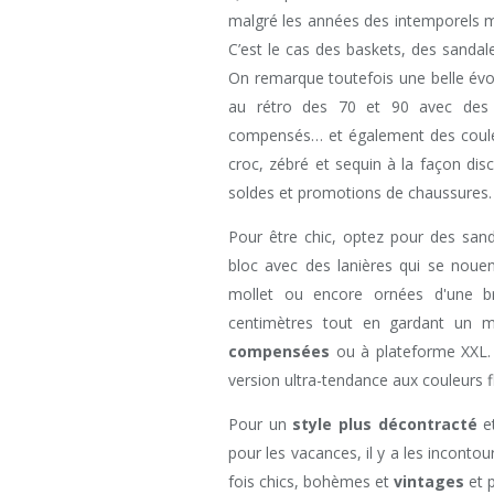
malgré les années des intemporels m
C’est le cas des baskets, des sandal
On remarque toutefois une belle évol
au rétro des 70 et 90 avec des b
compensés… et également des couleu
croc, zébré et sequin à la façon disc
soldes et promotions de chaussures.
Pour être chic, optez pour des sand
bloc avec des lanières qui se nouen
mollet ou encore ornées d'une br
centimètres tout en gardant un 
compensées
ou à plateforme XXL. E
version ultra-tendance aux couleurs fl
Pour un
style plus décontracté
et
pour les vacances, il y a les inconto
fois chics, bohèmes et
vintages
et 