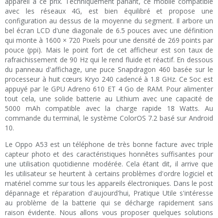
appareil à ce prix. Techniquement parlant, ce mobile compatible
avec les réseaux 4G, est bien équilibré et propose une
configuration au dessus de la moyenne du segment. Il arbore un
bel écran LCD d'une diagonale de 6.5 pouces avec une définition
qui monte à 1600 × 720 Pixels pour une densité de 269 points par
pouce (ppi). Mais le point fort de cet afficheur est son taux de
rafraichissement de 90 Hz qui le rend fluide et réactif. En dessous
du panneau d'affichage, une puce Snapdragon 460 basée sur le
processeur à huit cœurs Kryo 240 cadencé à 1.8 GHz. Ce Soc est
appuyé par le GPU Adreno 610 ET 4 Go de RAM. Pour alimenter
tout cela, une solide batterie au Lithium avec une capacité de
5000 mAh compatible avec la charge rapide 18 Watts. Au
commande du terminal, le système ColorOS 7.2 basé sur Android
10.
Le Oppo A53 est un téléphone de très bonne facture avec triple
capteur photo et des caractéristiques honnêtes suffisantes pour
une utilisation quotidienne modérée. Cela étant dit, il arrive que
les utilisateur se heurtent à certains problèmes d'ordre logiciel et
matériel comme sur tous les appareils électroniques. Dans le post
dépannage et réparation d'aujourd'hui, Pratique Utile s'intéresse
au problème de la batterie qui se décharge rapidement sans
raison évidente. Nous allons vous proposer quelques solutions