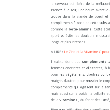
le cerveau qui libère de la mélaton
Prenez là le soir, une heure avant le co
trouve dans la viande de bœuf et q
compléments à base de cette substa
comme la
béta-alanine
. Cette aci
sport et évite les douleurs muscul
longs et plus intenses.
A LIRE :
Le Zinc et la Vitamine C pou
Il existe donc des
compléments a
femmes enceintes et allaitantes, à b
pour les végétariens, d’autres contre
maigrir, d’autres pour muscler le co
compléments qui agissent sur la san
mais aussi sur le poids, la cellulite
de la
vitamine C
, du fer et des Omé
Bien que l’utilisation des compléments