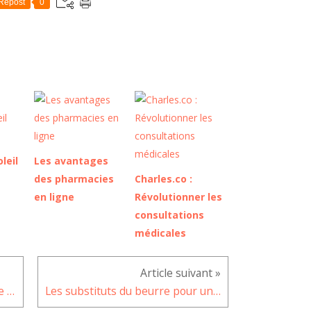
Repost
0
leil
Les avantages
des pharmacies
Charles.co :
en ligne
Révolutionner les
consultations
médicales
Comment résoudre le problème de l'écran tactile du Samsung Galaxy A52
Les substituts du beurre pour une cuisine des plus délicieuses