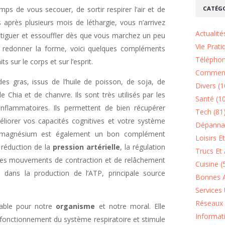
CATÉGO
mps de vous secouer, de sortir respirer l’air et de
s après plusieurs mois de léthargie, vous n’arrivez
Actualité
tiguer et essouffler dès que vous marchez un peu
Vie Prati
s redonner la forme, voici quelques compléments
Téléphon
s sur le corps et sur l’esprit.
Comment
des gras, issus de l’huile de poisson, de soja, de
Divers (1
 Chia et de chanvre. Ils sont très utilisés par les
Santé (1
-inflammatoires. Ils permettent de bien récupérer
Tech (81
éliorer vos capacités cognitives et votre système
Dépannag
Le magnésium est également un bon complément
Loisirs E
a réduction de la
pression artérielle
, la régulation
Trucs Et 
on des mouvements de contraction et de relâchement
Cuisine (
 dans la production de l’ATP, principale source
Bonnes A
Services 
Réseaux 
sable pour notre
organisme
et notre moral. Elle
Informat
e fonctionnement du système respiratoire et stimule