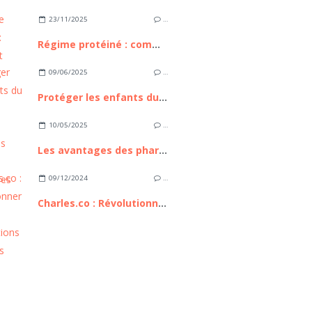
23/11/2025
…
Régime protéiné : comment réussir ?
09/06/2025
…
Protéger les enfants du soleil
10/05/2025
…
Les avantages des pharmacies en ligne
09/12/2024
…
Charles.co : Révolutionner les consultations médicales