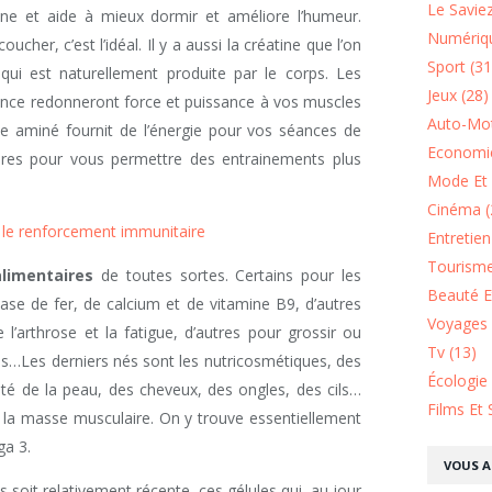
Le Saviez
ine et aide à mieux dormir et améliore l’humeur.
Numériqu
ucher, c’est l’idéal. Il y a aussi la créatine que l’on
Sport (31
ui est naturellement produite par le corps. Les
Jeux (28)
nce redonneront force et puissance à vos muscles
Auto-Mot
de aminé fournit de l’énergie pour vos séances de
Economie
aires pour vous permettre des entrainements plus
Mode Et 
Cinéma (
r le renforcement immunitaire
Entretie
Tourisme
limentaires
de toutes sortes. Certains pour les
Beauté Et
ase de fer, de calcium et de vitamine B9, d’autres
Voyages 
 l’arthrose et la fatigue, d’autres pour grossir ou
Tv (13)
rps…Les derniers nés sont les nutricosmétiques, des
Écologie
té de la peau, des cheveux, des ongles, des cils…
Films Et 
 et la masse musculaire. On y trouve essentiellement
ga 3.
VOUS A
 soit relativement récente, ces gélules qui, au jour