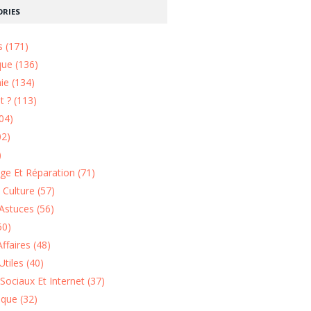
RIES
s (171)
que (136)
ie (134)
 ? (113)
04)
02)
)
e Et Réparation (71)
t Culture (57)
Astuces (56)
50)
ffaires (48)
Utiles (40)
Sociaux Et Internet (37)
ique (32)