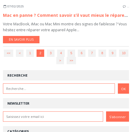
07/02/2025
…
Mac en panne ? Comment savoir s’il vaut mieux le réparer ou en acheter un neuf ?
Votre MacBook, iMac ou Mac Mini montre des signes de faiblesse ? Vous
hésitez entre réparer votre appareil Apple...
EN SAVOIR PLUS
<<
<
1
2
3
4
5
6
7
8
9
10
20
30
40
50
60
>
>>
RECHERCHE
NEWSLETTER
CATÉGORIES