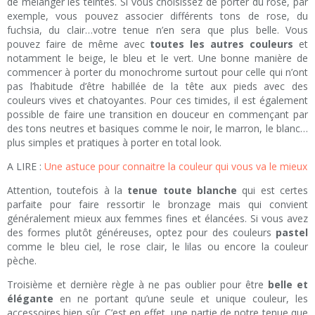
de mélanger les teintes. Si vous choisissez de porter du rose, par
exemple, vous pouvez associer différents tons de rose, du
fuchsia, du clair…votre tenue n’en sera que plus belle. Vous
pouvez faire de même avec
toutes les autres couleurs
et
notamment le beige, le bleu et le vert. Une bonne manière de
commencer à porter du monochrome surtout pour celle qui n’ont
pas l’habitude d’être habillée de la tête aux pieds avec des
couleurs vives et chatoyantes. Pour ces timides, il est également
possible de faire une transition en douceur en commençant par
des tons neutres et basiques comme le noir, le marron, le blanc…
plus simples et pratiques à porter en total look.
A LIRE :
Une astuce pour connaitre la couleur qui vous va le mieux
Attention, toutefois à la
tenue toute blanche
qui est certes
parfaite pour faire ressortir le bronzage mais qui convient
généralement mieux aux femmes fines et élancées. Si vous avez
des formes plutôt généreuses, optez pour des couleurs
pastel
comme le bleu ciel, le rose clair, le lilas ou encore la couleur
pèche.
Troisième et dernière règle à ne pas oublier pour être
belle et
élégante
en ne portant qu’une seule et unique couleur, les
accessoires bien sûr. C’est en effet, une partie de notre tenue que