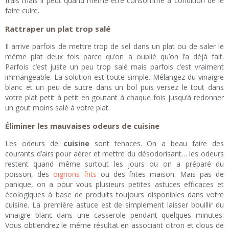
frais mais il peut quand même être consommé à condition de le
faire cuire.
Rattraper un plat trop salé
Il arrive parfois de mettre trop de sel dans un plat ou de saler le
même plat deux fois parce qu’on a oublié qu’on l’a déjà fait.
Parfois c’est juste un peu trop salé mais parfois c’est vraiment
immangeable. La solution est toute simple. Mélangez du vinaigre
blanc et un peu de sucre dans un bol puis versez le tout dans
votre plat petit à petit en goutant à chaque fois jusqu’à redonner
un gout moins salé à votre plat.
Éliminer les mauvaises odeurs de cuisine
Les odeurs de
cuisine
sont tenaces. On a beau faire des
courants d’airs pour aérer et mettre du désodorisant… les odeurs
restent quand même surtout les jours ou on a préparé du
poisson, des
oignons frits
ou des frites maison. Mais pas de
panique, on a pour vous plusieurs petites astuces efficaces et
écologiques à base de produits toujours disponibles dans votre
cuisine. La première astuce est de simplement laisser bouillir du
vinaigre blanc dans une casserole pendant quelques minutes.
Vous obtiendrez le même résultat en associant citron et clous de