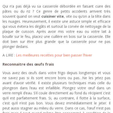
Qui n’a pas déjà vu sa casserole débordée en faisant cuire des
pâtes ou du riz ? Ce genre de petits accidents arrivent très
souvent quand on veut
cuisiner vite
, vite ou qu’on a la tête dans
les nuages. Heureusement, il existe une astuce simple et efficace
qui vous évitera les dégâts et surtout la corvée de nettoyage de la
plaque de cuisson. Après avoir mis votre eau ou votre lait à
bouillir sur le feu, placez une cuillère en bois sur la casserole. Elle
doit bien sur être plus grande que la casserole pour ne pas
plonger dedans.
A LIRE :
Les meilleures recettes pour bien passer l’hiver
Reconnaitre des œufs frais
Vous avez des œufs dans votre frigo depuis longtemps et vous
ne savez pas si ils sont encore bons ou pas…Ne les jetez pas
avant d’avoir vérifié. Il existe plusieurs techniques mais celle du
plongeon dans l’eau est infaillible. Plongez votre œuf dans un
verre rempli d’eau. S’il coule directement au fond du récipient c’est
qu’il est parfaitement frais. Si, au contraire, il flotte à la surface,
c’est qu’il n’est pas bon. Vous devez immédiatement le jeter. Il
peut aussi stagner au milieu du verre. Dans ce cas, l’œuf n’est pas