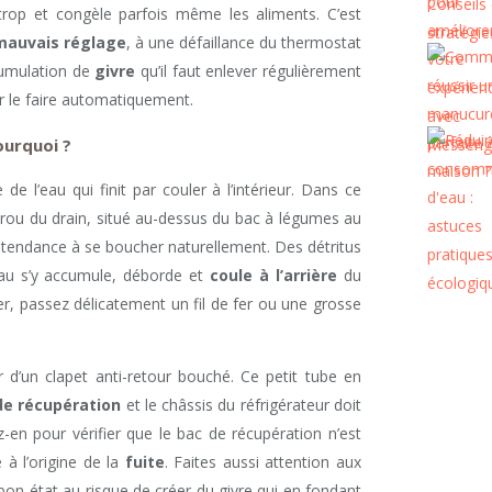
it trop et congèle parfois même les aliments. C’est
mauvais réglage
, à une défaillance du thermostat
cumulation de
givre
qu’il faut enlever régulièrement
ur le faire automatiquement.
pourquoi ?
e de l’eau qui finit par couler à l’intérieur. Dans ce
le trou du drain, situé au-dessus du bac à légumes au
 a tendance à se boucher naturellement. Des détritus
’eau s’y accumule, déborde et
coule à l’arrière
du
er, passez délicatement un fil de fer ou une grosse
r d’un clapet anti-retour bouché. Ce petit tube en
de récupération
et le châssis du réfrigérateur doit
z-en pour vérifier que le bac de récupération n’est
 à l’origine de la
fuite
. Faites aussi attention aux
 bon état au risque de créer du givre qui en fondant