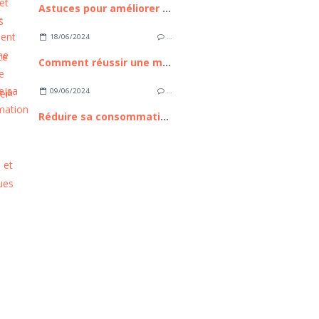
Astuces pour améliorer votre expérience avec Messenger
18/06/2024
…
Comment réussir une manucure parfaite à la maison ?
09/06/2024
…
Réduire sa consommation d'eau : astuces pratiques et écologiques