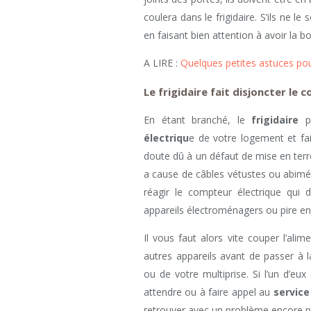
coulera dans le frigidaire. S’ils ne 
en faisant bien attention à avoir la b
A LIRE :
Quelques petites astuces pou
Le frigidaire fait disjoncter le
En étant branché, le
frigidaire
pe
électriqu
e de votre logement et fai
doute dû à un défaut de mise en terre 
a cause de câbles vétustes ou abimés,
réagir le compteur électrique qui d
appareils électroménagers ou pire en
Il vous faut alors vite couper l’al
autres appareils avant de passer à la
ou de votre multiprise. Si l’un d’eu
attendre ou à faire appel au
service
retrouver avec un problème encore p