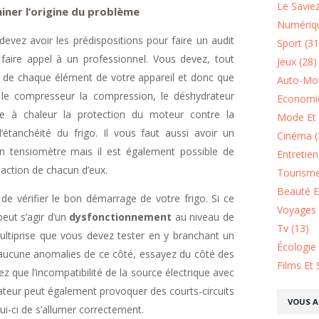
Le Saviez
iner l’origine du problème
Numériqu
devez avoir les prédispositions pour faire un audit
Sport (31
faire appel à un professionnel. Vous devez, tout
Jeux (28)
ion de chaque élément de votre appareil et donc que
Auto-Mot
, le compresseur la compression, le déshydrateur
Economie
îte à chaleur la protection du moteur contre la
Mode Et 
l’étanchéité du frigo. Il vous faut aussi avoir un
Cinéma (
tensiomètre mais il est également possible de
Entretie
éaction de chacun d’eux.
Tourisme
Beauté Et
 de vérifier le bon démarrage de votre frigo. Si ce
Voyages 
eut s’agir d’un
dysfonctionnement
au niveau de
Tv (13)
multiprise que vous devez tester en y branchant un
Écologie
z aucune anomalies de ce côté, essayez du côté des
Films Et 
 que l’incompatibilité de la source électrique avec
rateur peut également provoquer des courts-circuits
VOUS A
i-ci de s’allumer correctement.