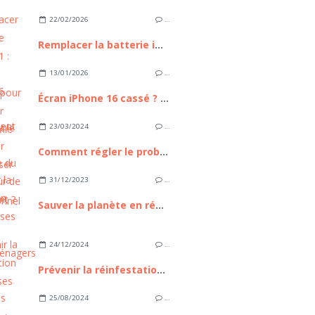
22/02/2026
…
Remplacer la batterie iPhone 11 : Guide Complet pour Retrouver l'autonomie de votre appareil
13/01/2026
…
Écran iPhone 16 cassé ? Comment le remplacer sans passer par un professionnel
23/03/2024
…
Comment régler le problème du ventilateur de PC bruyant ?
31/12/2023
…
Sauver la planète en réparant ses appareils électroménagers
24/12/2024
…
Prévenir la réinfestation de punaises de lit : Conseils et stratégies
25/08/2024
…