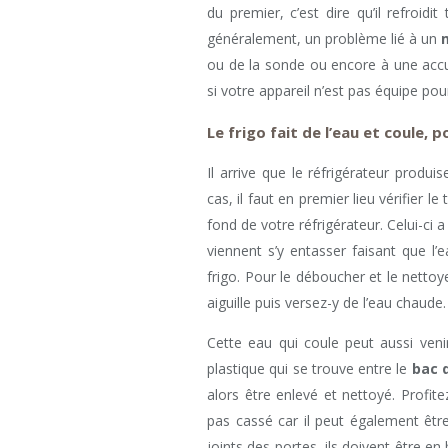
du premier, c’est dire qu’il refroid
généralement, un problème lié à un
ou de la sonde ou encore à une ac
si votre appareil n’est pas équipe po
Le frigo fait de l’eau et coule, 
Il arrive que le réfrigérateur produis
cas, il faut en premier lieu vérifier 
fond de votre réfrigérateur. Celui-ci
viennent s’y entasser faisant que l
frigo. Pour le déboucher et le nettoy
aiguille puis versez-y de l’eau chaude.
Cette eau qui coule peut aussi veni
plastique qui se trouve entre le
bac 
alors être enlevé et nettoyé. Profite
pas cassé car il peut également être
joints des portes, ils doivent être en