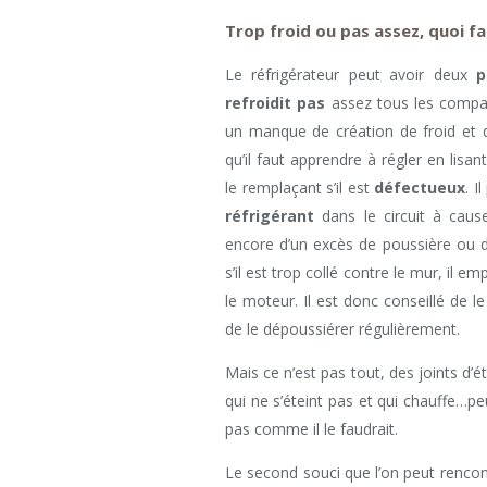
Trop froid ou pas assez, quoi fa
Le réfrigérateur peut avoir deux
p
refroidit pas
assez tous les compar
un manque de création de froid et
qu’il faut apprendre à régler en lis
le remplaçant s’il est
défectueux
. I
réfrigérant
dans le circuit à cau
encore d’un excès de poussière ou d
s’il est trop collé contre le mur, il e
le moteur. Il est donc conseillé de 
de le dépoussiérer régulièrement.
Mais ce n’est pas tout, des joints d’
qui ne s’éteint pas et qui chauffe…peu
pas comme il le faudrait.
Le second souci que l’on peut rencon