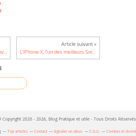
n
l
Les films à voir au cinéma en janvier 2022
L’iPhone X, l'un des meilleurs Smartphone iOS reconditionné
E
 Copyright 2020 - 2026, Blog Pratique et utile - Tous Droits Réserv
g
Top articles
Contact
Signaler un abus
C.G.U.
Cookies et donn