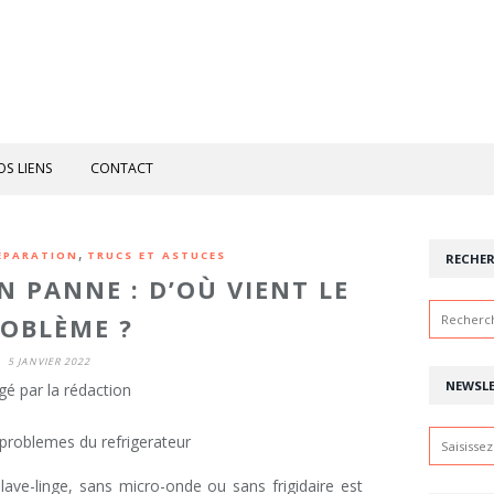
OS LIENS
CONTACT
,
ÉPARATION
TRUCS ET ASTUCES
RECHE
N PANNE : D’OÙ VIENT LE
OBLÈME ?
5 JANVIER 2022
NEWSL
gé par la rédaction
lave-linge, sans micro-onde ou sans frigidaire est