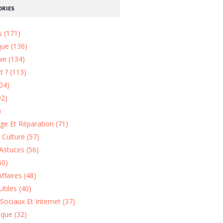
RIES
s (171)
que (136)
ie (134)
 ? (113)
04)
02)
)
e Et Réparation (71)
t Culture (57)
Astuces (56)
50)
ffaires (48)
Utiles (40)
Sociaux Et Internet (37)
ique (32)