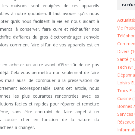
CATÉGO
s les maisons sont équipées de ces appareils
les à notre quotidien. Il faut avouer qu’ils nous
Actualité
ter qu’ils nous facilitent la vie en nous aidant à
Vie Prati
ements, à conserver, faire cuire et réchauffer nos
Téléphon
iffre d’affaires du gros électroménager s’envole
Comment
 Alors comment faire si l’un de vos appareils est en
Divers (1
Santé (1
r en acheter un autre avant d’être sûr de ne pas
Tech (81
 déjà. Cela vous permettra non seulement de faire
Dépannag
 mais aussi de contribuer à la préservation de
Loisirs E
rtement écoresponsable. Dans cet article, nous
Trucs Et 
pannes les plus courantes rencontrées avec les
Cuisine (
lutions faciles et rapides pour réparer et remettre
Bonnes A
ême, sans être contraint de faire appel à un
Services 
us couter cher en fonction de la nature du
Réseaux 
achées à changer.
Informat